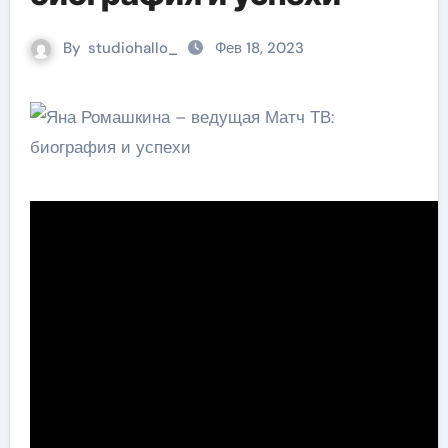
By
studiohallo_
Фев 18, 2023