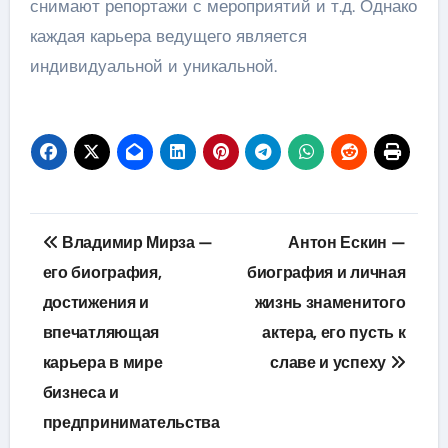
снимают репортажи с мероприятий и т.д. Однако
каждая карьера ведущего является
индивидуальной и уникальной.
Навигация
Владимир Мирза —
Антон Ескин —
по
его биография,
биография и личная
достижения и
жизнь знаменитого
записям
впечатляющая
актера, его пусть к
карьера в мире
славе и успеху
бизнеса и
предпринимательства