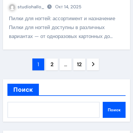
studiohallo_
Окт 14, 2025
Пилки для ногтей: ассортимент и назначение
Пилки для ногтей доступны в различных
вариантах — от одноразовых картонных до…
Пагинация
1
2
…
12
записей
Поиск
Поиск