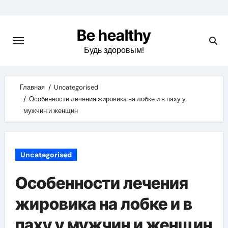
Skip
to
Be healthy
content
Будь здоровым!
Главная
Uncategorised
Особенности лечения жировика на лобке и в паху у
мужчин и женщин
Uncategorised
Особенности лечения
жировика на лобке и в
паху у мужчин и женщин