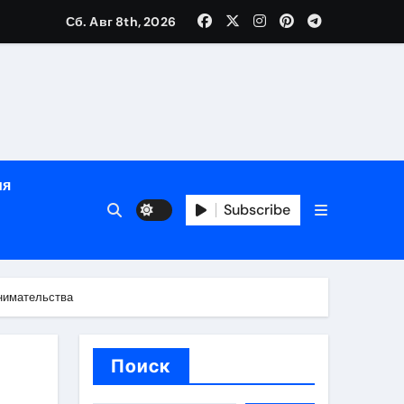
Сб. Авг 8th, 2026
яции и наращивания ресниц
в
ия
Subscribe
кументам
ополнением в криптовалюте
инимательства
Поиск