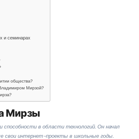
х и семинарах
?
?
витии общества?
 Владимиром Мирзой?
ирза?
а Мирзы
и способности в области технологий. Он начал
ые свои интернет-проекты в школьные годы.