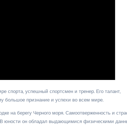
ре спорта, успешный спортсмен и тренер. Его талант,
му большое признание и успехи во всем мире.
дке на берегу Черного моря. Самоотверженность и стра
т. В юности он обладал выдающимися физическими дан