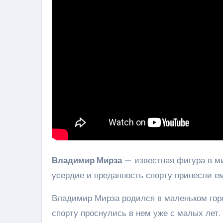
Владимир Мирза
— известная фигура в ми
усердие и преданность спорту принесли е
Владимир Мирза родился в маленьком горо
спорту проснулись в нем уже с малых ле