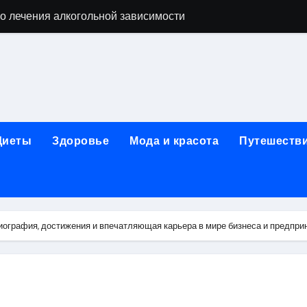
о лечения алкогольной зависимости
дов для бани из сэндвич-труб и комплектующих
ежности для маникюра, педикюра, дизайна ногтей, депил
естирования программного обеспечения
ческой огнезащитной изоляции для промышленных объекто
Диеты
Здоровье
Мода и красота
Путешеств
стика, лечение и эстетические процедуры
ей и Таджикистаном: варианты билетов и требования к до
арт за 5 минут без верификации и без участия банков с п
иография, достижения и впечатляющая карьера в мире бизнеса и предпр
я к консультации, методы обследования и ход приема
альные изменения в полости рта при смене прикуса