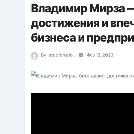
Владимир Мирза —
достижения и впе
бизнеса и предпр
By
studiohallo_
Фев 18, 2023