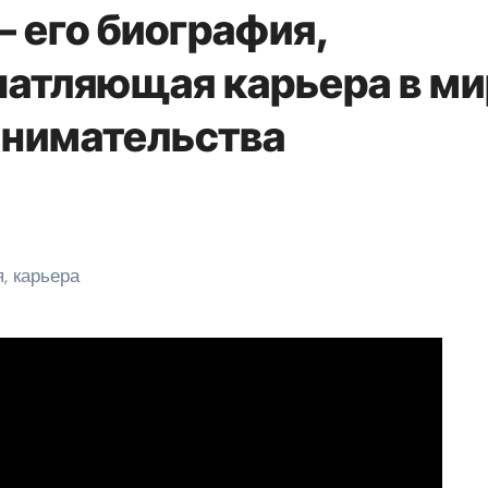
 его биография,
чатляющая карьера в м
инимательства