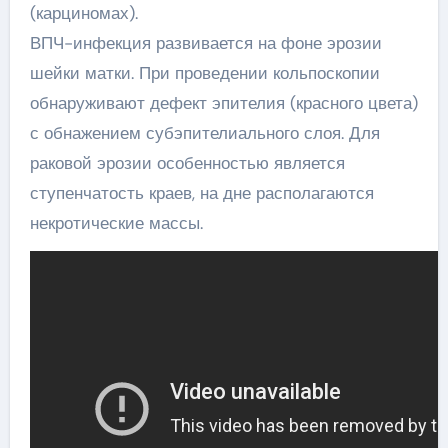
(карциномах).
ВПЧ-инфекция развивается на фоне эрозии
шейки матки. При проведении кольпоскопии
обнаруживают дефект эпителия (красного цвета)
с обнажением субэпителиального слоя. Для
раковой эрозии особенностью является
ступенчатость краев, на дне располагаются
некротические массы.