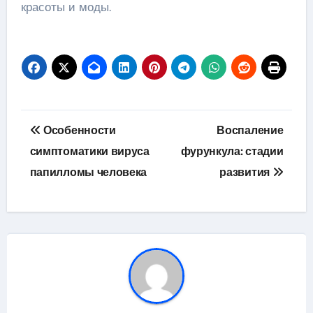
красоты и моды.
Навигация
Особенности
Воспаление
по
симптоматики вируса
фурункула: стадии
папилломы человека
развития
записям