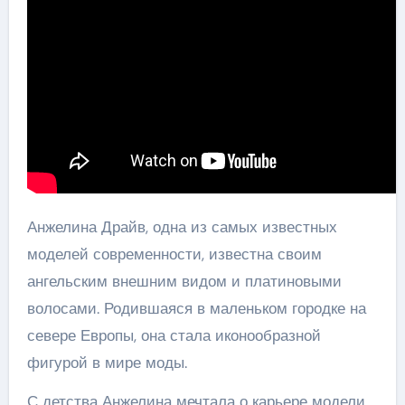
Анжелина Драйв, одна из самых известных
моделей современности, известна своим
ангельским внешним видом и платиновыми
волосами. Родившаяся в маленьком городке на
севере Европы, она стала иконообразной
фигурой в мире моды.
С детства Анжелина мечтала о карьере модели.