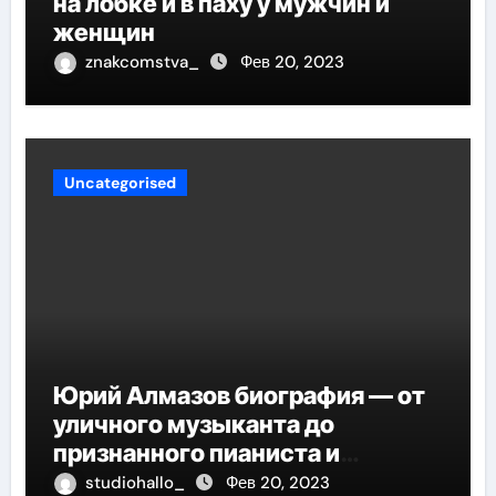
на лобке и в паху у мужчин и
женщин
znakcomstva_
Фев 20, 2023
Uncategorised
Юрий Алмазов биография — от
уличного музыканта до
признанного пианиста и
композитора
studiohallo_
Фев 20, 2023