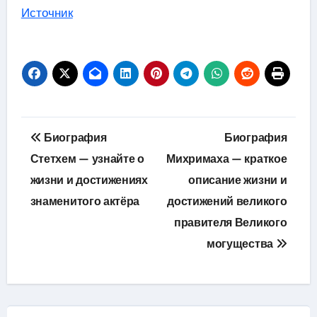
Источник
Навигация
Биография
Биография
по
Стетхем — узнайте о
Михримаха — краткое
жизни и достижениях
описание жизни и
записям
знаменитого актёра
достижений великого
правителя Великого
могущества