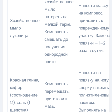
хозяйственное
Нанести массу
мыло
на компресс,
натереть на
Хозяйственное
приложить к
мелкой терке.
мыло,
поврежденному
Компоненты
луковица
участку. Замена
смешать до
повязки – 1–2
получения
раза в сутки.
однородной
пасты.
Нанести на
Красная глина,
повязку на ногу,
Компоненты
кефир
сверху накрыть
перемешать,
(соотношение
полиэтиленовы
приготовить
1:1), соль (1
пакетом.
мазь.
щепотка)
Выполнять на