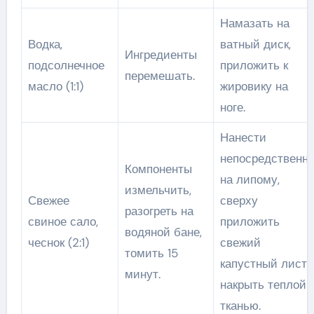
Намазать на
Водка,
ватный диск,
Ингредиенты
подсолнечное
приложить к
перемешать.
масло (1:1)
жировику на
ноге.
Нанести
непосредственн
Компоненты
на липому,
измельчить,
Свежее
сверху
разогреть на
свиное сало,
приложить
водяной бане,
чеснок (2:1)
свежий
томить 15
капустный лист,
минут.
накрыть теплой
тканью.