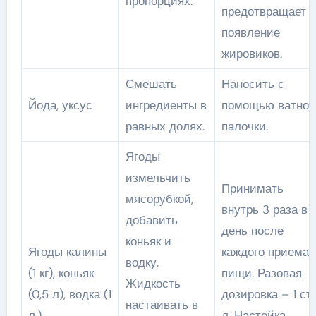
пропорциях.
предотвращает
появление
жировиков.
Смешать
Наносить с
Йода, уксус
ингредиенты в
помощью ватной
равных долях.
палочки.
Ягоды
измельчить
Принимать
мясорубкой,
внутрь 3 раза в
добавить
день после
коньяк и
Ягоды калины
каждого приема
водку.
(1 кг), коньяк
пищи. Разовая
Жидкость
(0,5 л), водка (1
дозировка – 1 ст.
настаивать в
л.)
л. Настойка