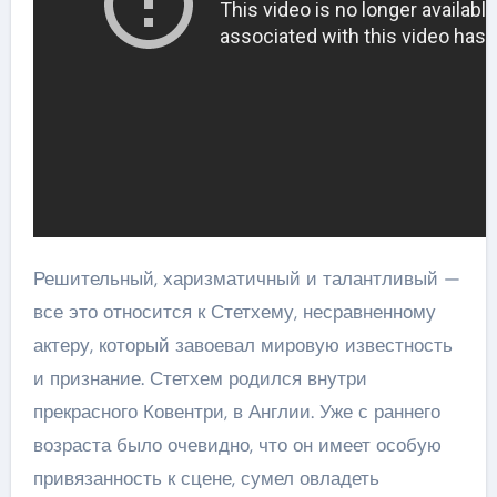
Решительный, харизматичный и талантливый —
все это относится к Стетхему, несравненному
актеру, который завоевал мировую известность
и признание. Стетхем родился внутри
прекрасного Ковентри, в Англии. Уже с раннего
возраста было очевидно, что он имеет особую
привязанность к сцене, сумел овладеть