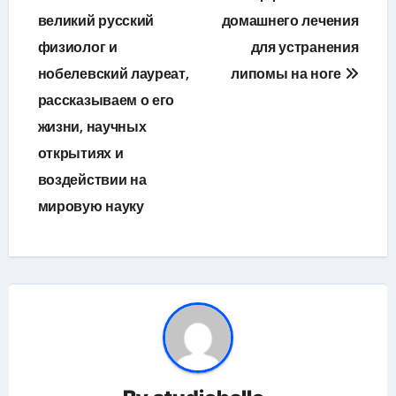
по
великий русский
домашнего лечения
физиолог и
для устранения
записям
нобелевский лауреат,
липомы на ноге
рассказываем о его
жизни, научных
открытиях и
воздействии на
мировую науку