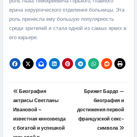
роль Льва Тимофеевича Горького, главного
врача хирургического отделения больницы. Эта
роль принесла ему большую популярность
среди зрителей и стала одной из самых ярких в
его карьере.
Навигация
Биография
Брижит Бардо —
по
актрисы Светланы
биография и
Ивановой –
достижения первой
записям
известная кинозвезда
французской секс-
с богатой и успешной
символа