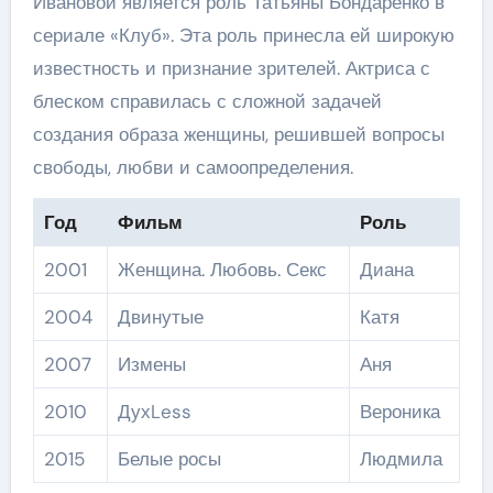
Ивановой является роль Татьяны Бондаренко в
сериале «Клуб». Эта роль принесла ей широкую
известность и признание зрителей. Актриса с
блеском справилась с сложной задачей
создания образа женщины, решившей вопросы
свободы, любви и самоопределения.
Год
Фильм
Роль
2001
Женщина. Любовь. Секс
Диана
2004
Двинутые
Катя
2007
Измены
Аня
2010
ДухLess
Вероника
2015
Белые росы
Людмила