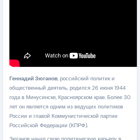
Геннадий Зюганов
, российский политик и
общественный деятель, родился 26 июня 1944
года в Минусинске, Красноярском крае. Более 30
лет он является одним из ведущих политиков
России и главой Коммунистической партии
Российской Федерации (КПРФ).
Зюганов начал свою политическую карьеру в