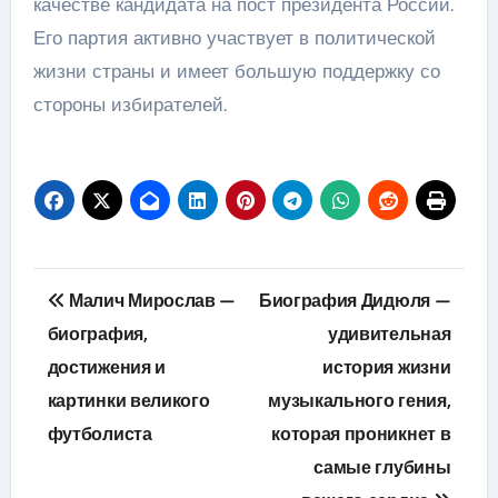
качестве кандидата на пост президента России.
Его партия активно участвует в политической
жизни страны и имеет большую поддержку со
стороны избирателей.
Навигация
Малич Мирослав —
Биография Дидюля —
по
биография,
удивительная
достижения и
история жизни
записям
картинки великого
музыкального гения,
футболиста
которая проникнет в
самые глубины