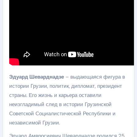
Эдуард Шеварднадзе
– выдающаяся фигура в
истории Грузии, политик, дипломат, президент
страны. Его жизнь и карьера оставили
неизгладимый след в истории Грузинской
Советской Социалистической Республики и
независимой Грузии.
Эдуард Амвросиевич Шеварднадзе родился 25