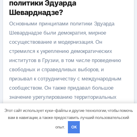
политики Эдуарда
Шеварднадзе?
Основными принципами политики Эдуарда
Шеварднадзе были демократия, мирное
сосуществование и модернизация. Он
стремился к укреплению демократических
институтов в Грузии, в том числе проведению
свободных и справедливых выборов, и
призывал к сотрудничеству с международным
сообществом. Он также придавал большое
значение урегулированию территориальных
конфликтов в стране и обеспечению мирного
Этот сайт использует куки-файлы и другие технологии, чтобы помочь
сосуществования международных сторон.
вам в навигации, а также предоставить лучший пользовательский
Какие факторы способствовали
опыт.
OK