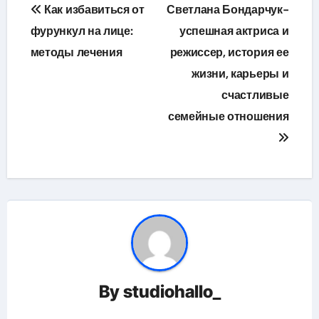
Навигация
Как избавиться от
Светлана Бондарчук-
по
фурункул на лице:
успешная актриса и
методы лечения
режиссер, история ее
записям
жизни, карьеры и
счастливые
семейные отношения
By
studiohallo_