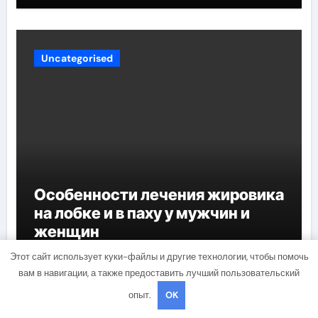
Uncategorised
Особенности лечения жировика
на лобке и в паху у мужчин и
женщин
znakcomstva_
Фев 20, 2023
Этот сайт использует куки-файлы и другие технологии, чтобы помочь
вам в навигации, а также предоставить лучший пользовательский
опыт.
OK