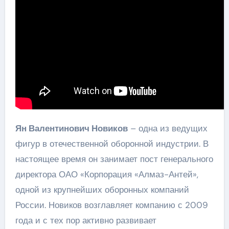
Ян Валентинович Новиков
– одна из ведущих
фигур в отечественной оборонной индустрии. В
настоящее время он занимает пост генерального
директора ОАО «Корпорация «Алмаз-Антей»,
одной из крупнейших оборонных компаний
России. Новиков возглавляет компанию с 2009
года и с тех пор активно развивает