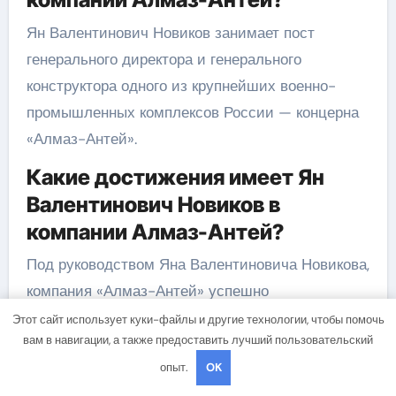
Ян Валентинович Новиков занимает пост
генерального директора и генерального
конструктора одного из крупнейших военно-
промышленных комплексов России — концерна
«Алмаз-Антей».
Какие достижения имеет Ян
Валентинович Новиков в
компании Алмаз-Антей?
Под руководством Яна Валентиновича Новикова,
компания «Алмаз-Антей» успешно
разрабатывает и производит современные
Этот сайт использует куки-файлы и другие технологии, чтобы помочь
вам в навигации, а также предоставить лучший пользовательский
системы ПВО и АРМБ, которые применяются в
опыт.
OK
вооруженных силах России и экспортируются в