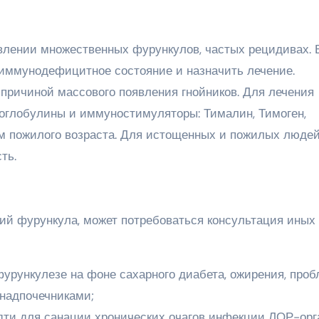
влении множественных фурункулов, частых рецидивах. 
иммунодефицитное состояние и назначить лечение.
причиной массового появления гнойников. Для лечения
глобулины и иммуностимуляторы: Тималин, Тимоген,
м пожилого возраста. Для истощенных и пожилых люде
ть.
ий фурункула, может потребоваться консультация иных
фурункулезе на фоне сахарного диабета, ожирения, про
надпочечниками;
дти для санации хронических очагов инфекции ЛОР-орг