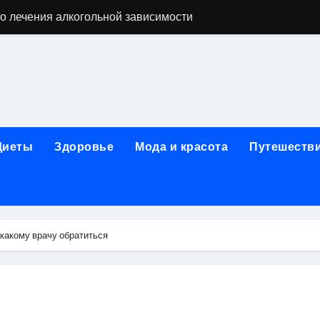
о лечения алкогольной зависимости
дов для бани из сэндвич-труб и комплектующих
ежности для маникюра, педикюра, дизайна ногтей, депил
естирования программного обеспечения
ческой огнезащитной изоляции для промышленных объекто
Диеты
Здоровье
Мода и красота
Путешеств
стика, лечение и эстетические процедуры
ей и Таджикистаном: варианты билетов и требования к до
арт за 5 минут без верификации и без участия банков с п
какому врачу обратиться
я к консультации, методы обследования и ход приема
альные изменения в полости рта при смене прикуса