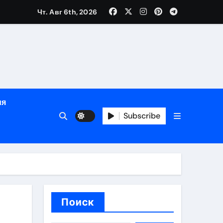
Чт. Авг 6th, 2026
яции и наращивания ресниц
в
ия
Subscribe
кументам
ополнением в криптовалюте
Поиск