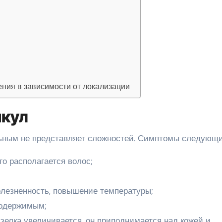
ения в зависимости от локализации
нкул
ьным не представляет сложностей. Симптомы следующи
го располагается волос;
лезненность, повышение температуры;
содержимым;
узелка увеличивается, он приподнимается над кожей и