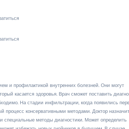
ем и профилактикой внутренних болезней. Они могут
торый касается здоровья. Врач сможет поставить диагно
бходимо. На стадии инфильтрации, когда появились пер
ый процесс консервативными методами. Доктор назначи
ти специальные методы диагностики. Может определить
оможет избежать новых гнойников в будущем. В случае