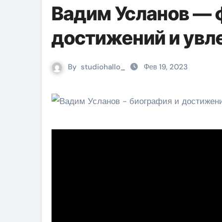
Вадим Усланов — 
достижений и увл
By
studiohallo_
Фев 19, 2023