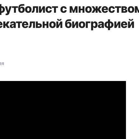
футболист с множество
екательной биографией