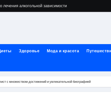
о лечения алкогольной зависимости
дов для бани из сэндвич-труб и комплектующих
ежности для маникюра, педикюра, дизайна ногтей, депил
естирования программного обеспечения
ческой огнезащитной изоляции для промышленных объекто
Диеты
Здоровье
Мода и красота
Путешеств
стика, лечение и эстетические процедуры
ей и Таджикистаном: варианты билетов и требования к до
арт за 5 минут без верификации и без участия банков с п
ист с множеством достижений и увлекательной биографией
я к консультации, методы обследования и ход приема
альные изменения в полости рта при смене прикуса