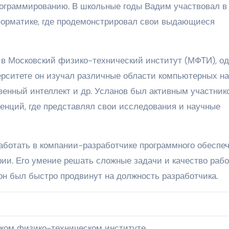
рограммированию. В школьные годы Вадим участвовал в
форматике, где продемонстрировал свои выдающиеся
в Московский физико-технический институт (МФТИ), од
ерситете он изучал различные области компьютерных на
твенный интеллект и др. Усланов был активным участник
енций, где представлял свои исследования и научные
ботать в компании-разработчике программного обеспеч
рии. Его умение решать сложные задачи и качество раб
он был быстро продвинут на должность разработчика.
ком физико-техническом институте