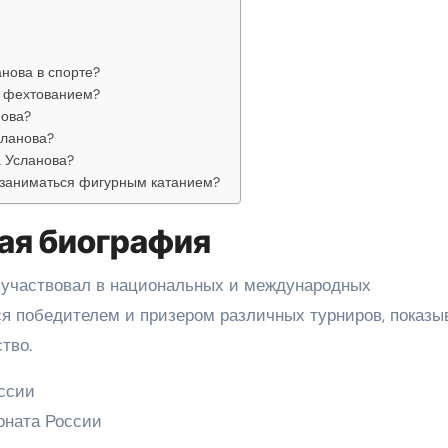
нова в спорте?
я фехтованием?
нова?
сланова?
 Усланова?
 заниматься фигурным катанием?
кая биография
 участвовал в национальных и международных
ся победителем и призером различных турниров, показы
тво.
ссии
оната России