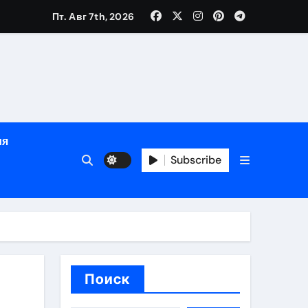
Пт. Авг 7th, 2026
яции и наращивания ресниц
в
ия
Subscribe
кументам
ополнением в криптовалюте
Поиск