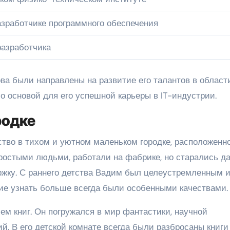
азработчике программного обеспечения
разработчика
ва были направлены на развитие его талантов в област
о основой для его успешной карьеры в IT-индустрии.
родке
ство в тихом и уютном маленьком городке, расположенн
ростыми людьми, работали на фабрике, но старались д
жку. С раннего детства Вадим был целеустремленным 
ие узнать больше всегда были особенными качествами.
м книг. Он погружался в мир фантастики, научной
. В его детской комнате всегда были разбросаны книги