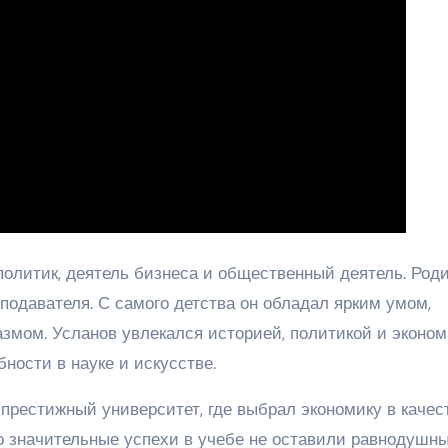
олитик, деятель бизнеса и общественный деятель. Род
еподавателя. С самого детства он обладал ярким умом,
змом. Усланов увлекался историей, политикой и эконом
ности в науке и искусстве.
престижный университет, где выбрал экономику в качес
го значительные успехи в учебе не оставили равнодушн