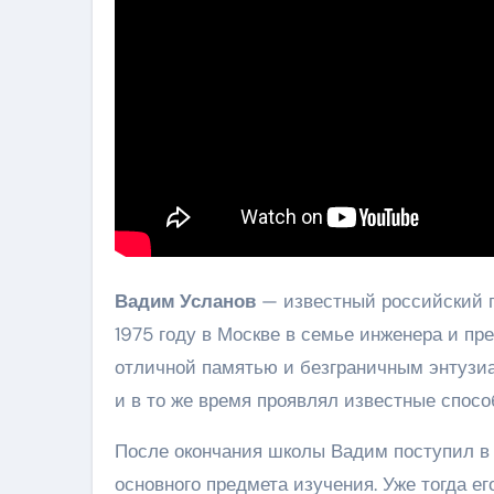
Вадим Усланов
— известный российский п
1975 году в Москве в семье инженера и пр
отличной памятью и безграничным энтузиа
и в то же время проявлял известные способ
После окончания школы Вадим поступил в 
основного предмета изучения. Уже тогда е