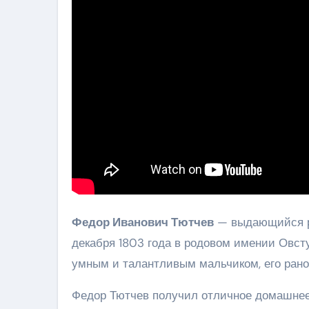
Федор Иванович Тютчев
— выдающийся ру
декабря 1803 года в родовом имении Овсту
умным и талантливым мальчиком, его рано 
Федор Тютчев получил отличное домашнее 