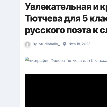
Увлекательная и 
Тютчева для 5 кла
русского поэта к 
By
studiohallo_
Фев 18, 2023