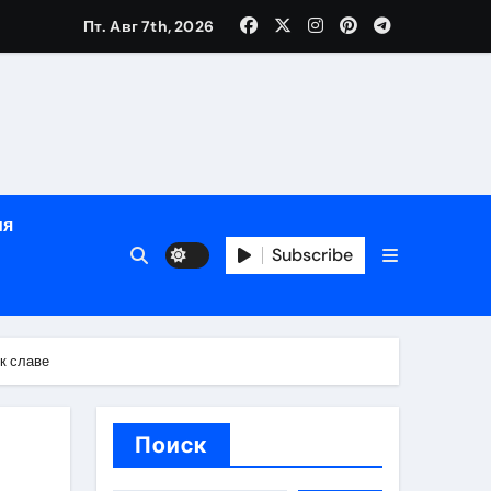
Пт. Авг 7th, 2026
яции и наращивания ресниц
в
ия
Subscribe
кументам
ополнением в криптовалюте
к славе
Поиск