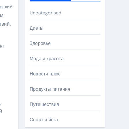
жеский
Uncategorised
ом
твий.
Диеты
Здоровье
ал
Мода и красота
Новости плюс
Продукты питания
,
Путешествия
й
Спорт и йога