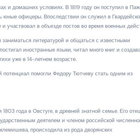
ах и домашних условиях. В 1819 году он поступил в Па
ись юные офицеры. Впоследствии он служил в Гвардейск
 и участвовал в объезде постов во время военных дейс
 заниматься литературой и общаться с известными
постигал иностранные языки, читал много книг и создав
тихи уже в 14-летнем возрасте.
й потенциал помогли Федору Тютчеву стать одним из
803 года в Овстуге, в древней знатной семье. Его отец
сударственным деятелем и членом российской численно
еклемишева, происходила из рода дворянских