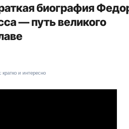
краткая биография Федо
сса — путь великого
славе