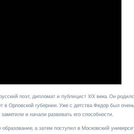
сский поэт, дипломат и публицист XIX века. Он родилс
г в Орловской губернии. Уже с детства Федор был очен
заметили и начали развивать его способности.
образование, а затем поступил в Московский университ