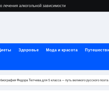
о лечения алкогольной зависимости
дов для бани из сэндвич-труб и комплектующих
ежности для маникюра, педикюра, дизайна ногтей, депил
естирования программного обеспечения
ческой огнезащитной изоляции для промышленных объекто
Диеты
Здоровье
Мода и красота
Путешеств
стика, лечение и эстетические процедуры
ей и Таджикистаном: варианты билетов и требования к до
арт за 5 минут без верификации и без участия банков с п
 биография Федора Тютчева для 5 класса — путь великого русского поэта 
я к консультации, методы обследования и ход приема
альные изменения в полости рта при смене прикуса