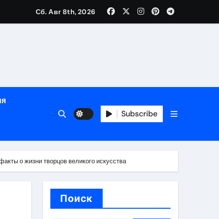
Сб. Авг 8th, 2026
яции и наращивания ресниц
в
ия
Subscribe
кументам
ополнением в криптовалюте
акты о жизни творцов великого искусства
Поиск