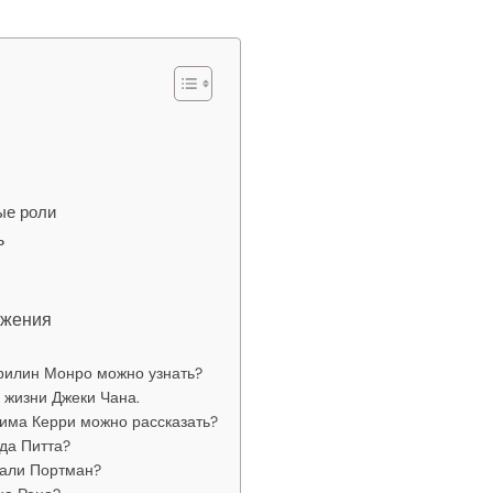
ые роли
ь
ижения
рилин Монро можно узнать?
 жизни Джеки Чана.
има Керри можно рассказать?
да Питта?
тали Портман?