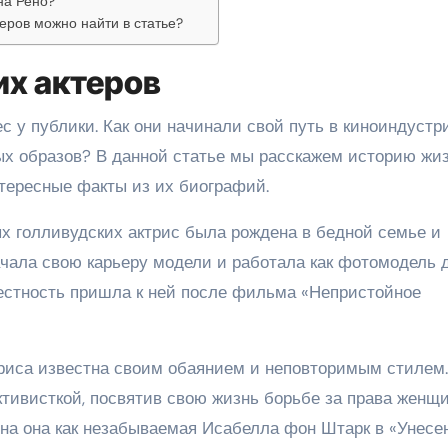
на Рено?
еров можно найти в статье?
их актеров
с у публики. Как они начинали свой путь в киноиндустр
ых образов? В данной статье мы расскажем историю жи
нтересные факты из их биографий.
ых голливудских актрис была рождена в бедной семье и
ачала свою карьеру модели и работала как фотомодель 
звестность пришла к ней после фильма «Непристойное
триса известна своим обаянием и неповторимым стилем
активисткой, посвятив свою жизнь борьбе за права женщ
тна она как незабываемая Исабелла фон Штарк в «Унесе