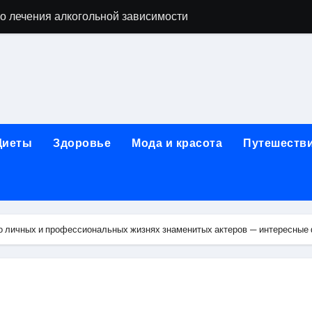
о лечения алкогольной зависимости
дов для бани из сэндвич-труб и комплектующих
ежности для маникюра, педикюра, дизайна ногтей, депил
естирования программного обеспечения
ческой огнезащитной изоляции для промышленных объекто
Диеты
Здоровье
Мода и красота
Путешеств
стика, лечение и эстетические процедуры
ей и Таджикистаном: варианты билетов и требования к до
арт за 5 минут без верификации и без участия банков с п
о личных и профессиональных жизнях знаменитых актеров — интересные ф
я к консультации, методы обследования и ход приема
альные изменения в полости рта при смене прикуса