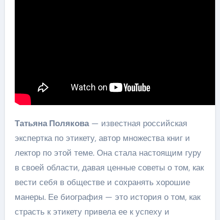
Татьяна Полякова
— известная российская
экспертка по этикету, автор множества книг и
лектор по этой теме. Она стала настоящим гуру
в своей области, давая ценные советы о том, как
вести себя в обществе и сохранять хорошие
манеры. Ее биография — это история о том, как
страсть к этикету привела ее к успеху и