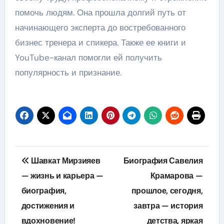
помочь людям. Она прошла долгий путь от
начинающего эксперта до востребованного
бизнес тренера и спикера. Также ее книги и
YouTube-канал помогли ей получить
популярность и признание.
Навигация
Шавкат Мирзияев
Биография Савелия
по
— жизнь и карьера —
Крамарова —
биография,
прошлое, сегодня,
записям
достижения и
завтра — история
вдохновение!
детства, яркая