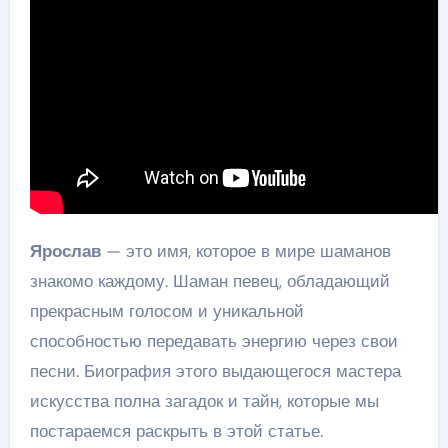
Ярослав
— это имя, которое в мире шаманов
знакомо каждому. Шаман певец, обладающий
прекрасным голосом и уникальной
способностью передавать энергию через свои
песни. Биография этого выдающегося мастера
искусства полна загадок и тайн, которые мы
постараемся раскрыть в этой статье.