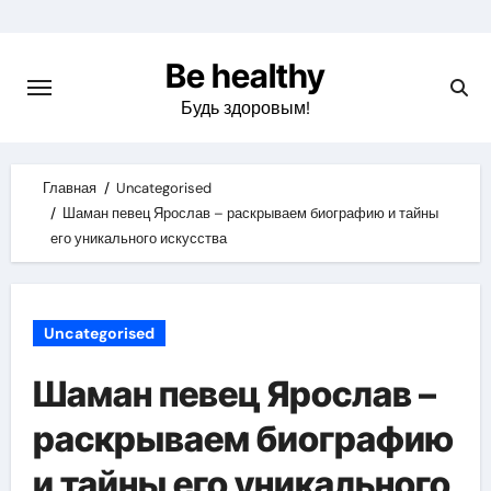
Skip
to
Be healthy
content
Будь здоровым!
Главная
Uncategorised
Шаман певец Ярослав – раскрываем биографию и тайны
его уникального искусства
Uncategorised
Шаман певец Ярослав –
раскрываем биографию
и тайны его уникального