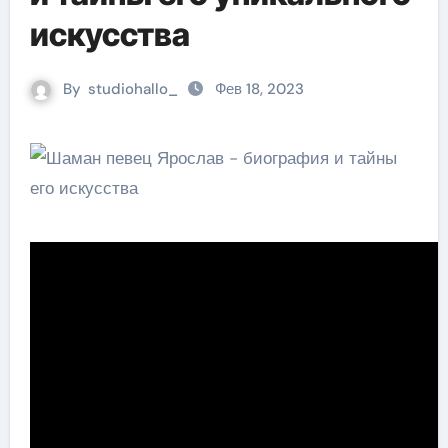
искусства
By
studiohallo_
Фев 18, 2023