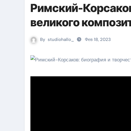
Римский-Корсаков
великого компози
By
studiohallo_
Фев 18, 2023