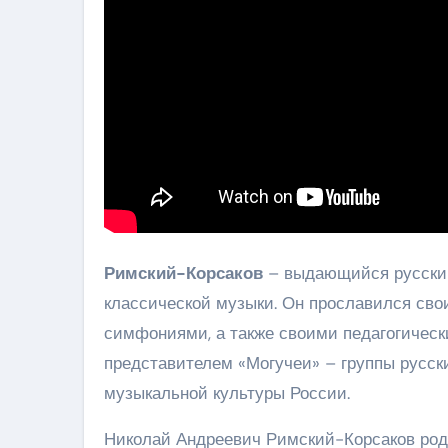
Римский-Корсаков
– выдающийся русский
классической музыки. Он прославился св
симфониями, а также своими педагогичес
представителем «Могучеи» – группы русски
музыкальной культуры России.
Николай Андреевич Римский-Корсаков роди