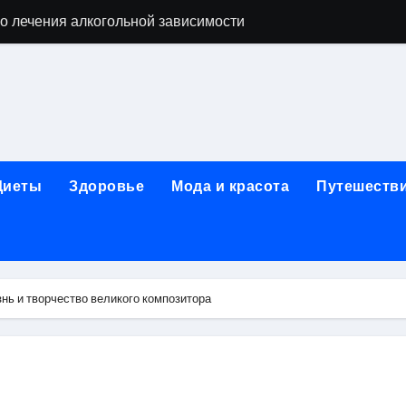
о лечения алкогольной зависимости
дов для бани из сэндвич-труб и комплектующих
ежности для маникюра, педикюра, дизайна ногтей, депил
естирования программного обеспечения
ческой огнезащитной изоляции для промышленных объекто
Диеты
Здоровье
Мода и красота
Путешеств
стика, лечение и эстетические процедуры
ей и Таджикистаном: варианты билетов и требования к до
арт за 5 минут без верификации и без участия банков с п
нь и творчество великого композитора
я к консультации, методы обследования и ход приема
альные изменения в полости рта при смене прикуса