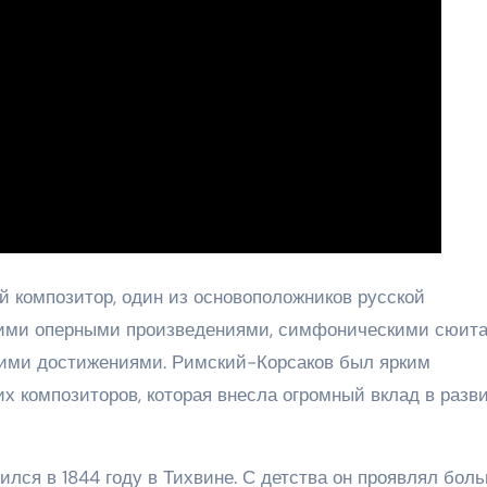
 композитор, один из основоположников русской
оими оперными произведениями, симфоническими сюит
кими достижениями. Римский-Корсаков был ярким
х композиторов, которая внесла огромный вклад в разв
лся в 1844 году в Тихвине. С детства он проявлял бол