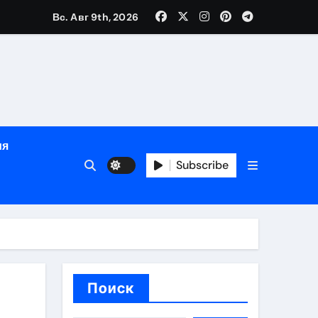
Вс. Авг 9th, 2026
яции и наращивания ресниц
в
ия
Subscribe
кументам
ополнением в криптовалюте
Поиск