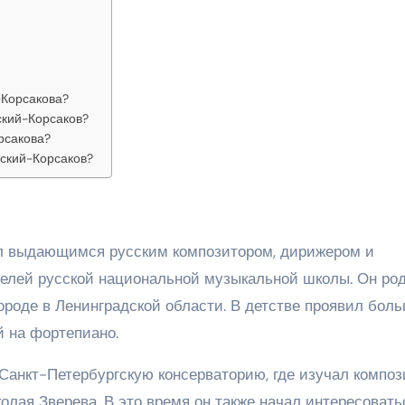
-Корсакова?
ский-Корсаков?
рсакова?
ский-Корсаков?
л выдающимся русским композитором, дирижером и
телей русской национальной музыкальной школы. Он ро
городе в Ленинградской области. В детстве проявил бол
й на фортепиано.
 Санкт-Петербургскую консерваторию, где изучал компо
лая Зверева. В это время он также начал интересовать