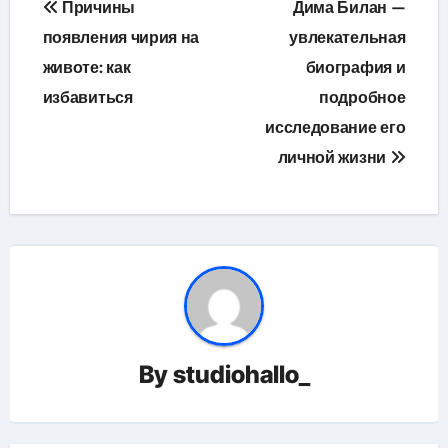
Причины
Дима Билан —
по
появления чирия на
увлекательная
животе: как
биография и
записям
избавиться
подробное
исследование его
личной жизни
By
studiohallo_