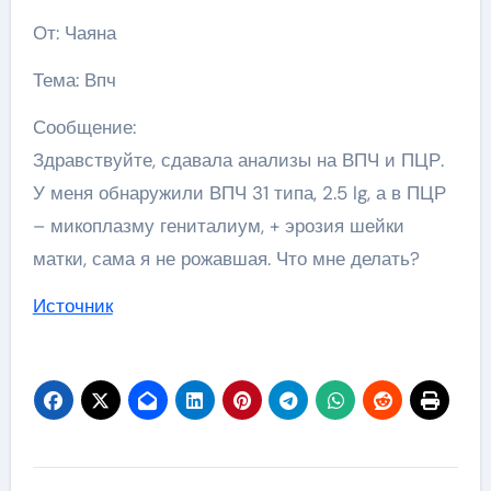
От: Чаяна
Тема: Впч
Сообщение:
Здравствуйте, сдавала анализы на ВПЧ и ПЦР.
У меня обнаружили ВПЧ 31 типа, 2.5 lg, а в ПЦР
– микоплазму гениталиум, + эрозия шейки
матки, сама я не рожавшая. Что мне делать?
Источник
Навигация