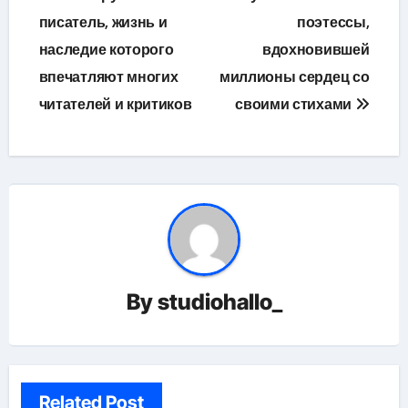
записям
писатель, жизнь и
поэтессы,
наследие которого
вдохновившей
впечатляют многих
миллионы сердец со
читателей и критиков
своими стихами
By
studiohallo_
Related Post