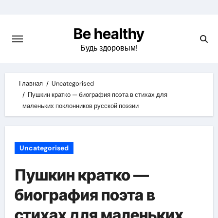
Skip
to
Be healthy
content
Будь здоровым!
Главная
Uncategorised
Пушкин кратко — биография поэта в стихах для
маленьких поклонников русской поэзии
Uncategorised
Пушкин кратко —
биография поэта в
стихах для маленьких