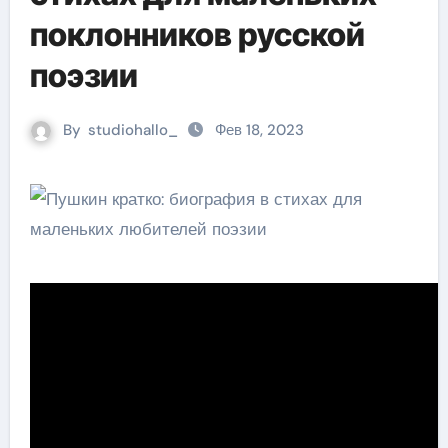
поклонников русской
поэзии
By
studiohallo_
Фев 18, 2023