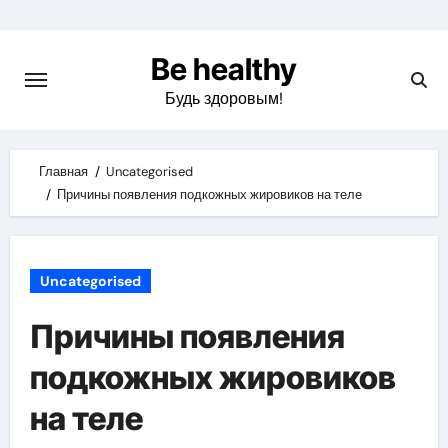
Skip
to
Be healthy
content
Будь здоровым!
Главная
Uncategorised
Причины появления подкожных жировиков на теле
Uncategorised
Причины появления
подкожных жировиков
на теле