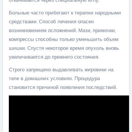
Больные часто прибегают к терапии народными
средствами. Способ лечения опасен
возникновением осложнений. Мази, примочки,
компрессы способны только уменьшить объем
шишки. Спустя некоторое время опухоль вновь
увеличивается до прежнего состояния.
Строго запрещено выдавливать жировики на
теле в домашних условиях. Процедура
становится причиной появления последствий.