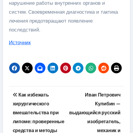
нарушение работы внутренних органов и
систем. Своевременная диагностика и тактика
лечения предотвращают появление
последствий.
Источник
Навигация
Как избежать
Иван Петрович
по
хирургического
Кулибин —
вмешательства при
выдающийся русский
записям
липоме: проверенные
изобретатель,
средства и методы
механик и