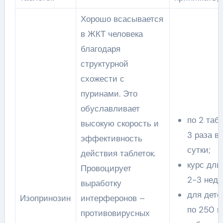
Хорошо всасывается
в ЖКТ человека
благодаря
структурной
схожести с
пуринами. Это
обуславливает
по 2 таб
высокую скорость и
3 раза в
эффективность
сутки;
действия таблеток.
курс дли
Провоцирует
2-3 неде
выработку
для дете
Изопринозин
интерферонов –
по 250 мг
противовирусных