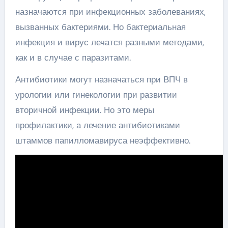
назначаются при инфекционных заболеваниях,
вызванных бактериями. Но бактериальная
инфекция и вирус лечатся разными методами,
как и в случае с паразитами.
Антибиотики могут назначаться при ВПЧ в
урологии или гинекологии при развитии
вторичной инфекции. Но это меры
профилактики, а лечение антибиотиками
штаммов папилломавируса неэффективно.