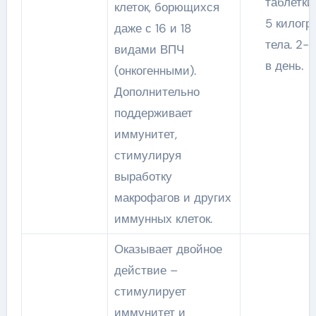
таблетки
клеток, борющихся
5 килогр
даже с 16 и 18
тела. 2-3
видами ВПЧ
в день.
(онкогенными).
Дополнительно
поддерживает
иммунитет,
стимулируя
выработку
макрофагов и других
иммунных клеток.
Оказывает двойное
действие –
стимулирует
иммунитет и