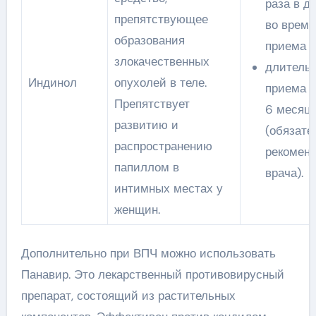
раза в д
препятствующее
во время
образования
приема 
злокачественных
длитель
Индинол
опухолей в теле.
приема –
Препятствует
6 месяц
развитию и
(обязате
распространению
рекомен
папиллом в
врача).
интимных местах у
женщин.
Дополнительно при ВПЧ можно использовать
Панавир. Это лекарственный противовирусный
препарат, состоящий из растительных