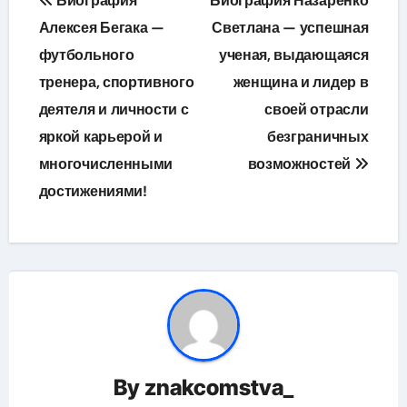
Биография
Биография Назаренко
по
Алексея Бегака —
Светлана — успешная
футбольного
ученая, выдающаяся
записям
тренера, спортивного
женщина и лидер в
деятеля и личности с
своей отрасли
яркой карьерой и
безграничных
многочисленными
возможностей
достижениями!
By
znakcomstva_