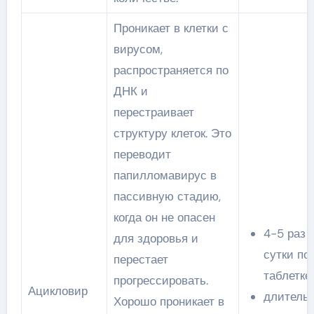
Проникает в клетки с
вирусом,
распространяется по
ДНК и
перестраивает
структуру клеток. Это
переводит
папилломавирус в
пассивную стадию,
когда он не опасен
4-5 раз 
для здоровья и
сутки по 
перестает
таблетке;
прогрессировать.
Ацикловир
длитель
Хорошо проникает в