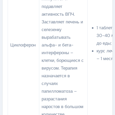
подавляет
активность ВПЧ.
Заставляет печень и
1 таблетк
селезенку
30-40 м
вырабатывать
до еды;
Циклоферон
альфа- и бета-
курс леч
интерфероны –
– 1 месяц
клетки, борющиеся с
вирусом. Терапия
назначается в
случаях
папилломатоза –
разрастания
наростов в большом
количестве.