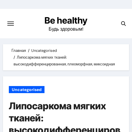
Skip
to
Be healthy
content
Будь здоровым!
Главная
Uncategorised
Липосаркома мягких тканей:
высокодифференцированная, плеоморфная, миксоидная
Uncategorised
Липосаркома мягких
тканей:
высокодифференциров