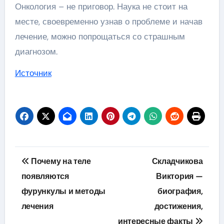
Онкология – не приговор. Наука не стоит на
месте, своевременно узнав о проблеме и начав
лечение, можно попрощаться со страшным
диагнозом.
Источник
Навигация
Почему на теле
Складчикова
по
появляются
Виктория —
фурункулы и методы
биография,
записям
лечения
достижения,
интересные факты