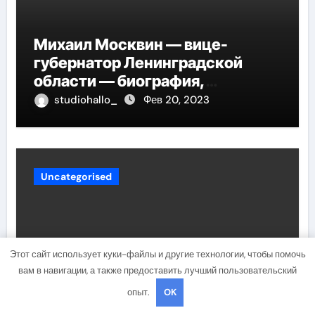
Михаил Москвин — вице-
губернатор Ленинградской
области — биография,
достижения и вклад в развитие
studiohallo_
Фев 20, 2023
региона
Uncategorised
Этот сайт использует куки-файлы и другие технологии, чтобы помочь
вам в навигации, а также предоставить лучший пользовательский
опыт.
OK
Особенности лечения жировика