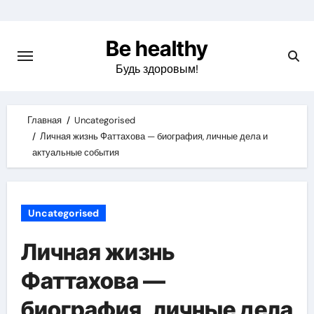
Skip
to
Be healthy
content
Будь здоровым!
Главная
Uncategorised
Личная жизнь Фаттахова — биография, личные дела и
актуальные события
Uncategorised
Личная жизнь
Фаттахова —
биография, личные дела