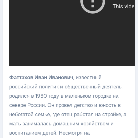
Фаттахов Иван Иванович
, известный
российский политик и общественный деятель,
родился в 1980 году в маленьком городке на
севере России. Он провел детство и юность в
небогатой семье, где отец работал на стройке, а
мать занималась домашним хозяйством и
воспитанием детей. Несмотря на