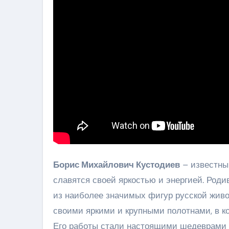
Борис Михайлович Кустодиев
– известный
славятся своей яркостью и энергией. Роди
из наиболее значимых фигур русской живо
своими яркими и крупными полотнами, в к
Его работы стали настоящими шедеврами м