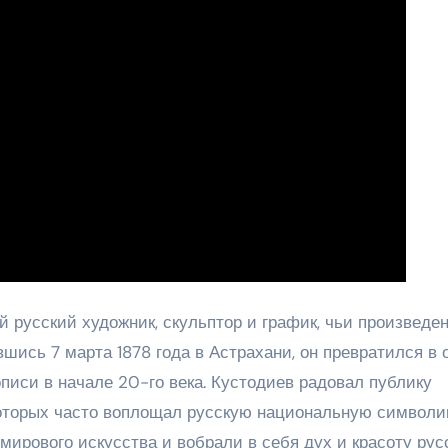
 русский художник, скульптор и график, чьи произведе
вшись 7 марта 1878 года в Астрахани, он превратился в 
писи в начале 20-го века. Кустодиев радовал публику
оторых часто воплощал русскую национальную символик
ирового искусства и вобрали в себя дух и красоту рус