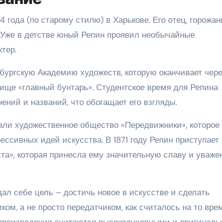
года (по старому стилю) в Харькове. Его отец, горожан
 Уже в детстве юный Репин проявил необычайные
тер.
рбургскую Академию художеств, которую оканчивает чер
вище «главный бунтарь». Студентское время для Репина
ений и названий, что обогащает его взгляды.
вали художественное общество «Передвижники», которое
ессивных идей искусства. В 1871 году Репин приступает 
та», которая принесла ему значительную славу и уваже
ал себе цель – достичь новое в искусстве и сделать
м, а не просто передатчиком, как считалось на то врем
о произведения считаются высокодуховными и оригиналь