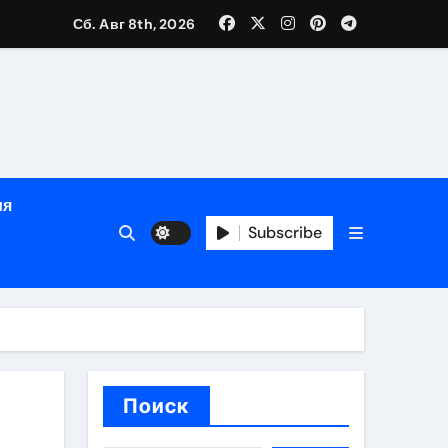
Сб. Авг 8th, 2026
яции и наращивания ресниц
в
ия
кументам
Subscribe
ополнением в криптовалюте
Поиск