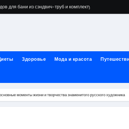
дов для бани из сэндвич-труб и комплектующих
ежности для маникюра, педикюра, дизайна ногтей, депил
естирования программного обеспечения
ческой огнезащитной изоляции для промышленных объекто
стика, лечение и эстетические процедуры
Диеты
Здоровье
Мода и красота
Путешеств
ей и Таджикистаном: варианты билетов и требования к до
арт за 5 минут без верификации и без участия банков с п
я к консультации, методы обследования и ход приема
основные моменты жизни и творчества знаменитого русского художника
альные изменения в полости рта при смене прикуса