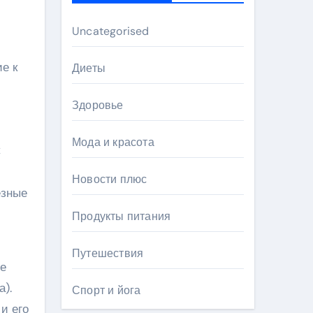
Uncategorised
е к
Диеты
Здоровье
Мода и красота
С
Новости плюс
езные
Продукты питания
Путешествия
де
).
Спорт и йога
и его