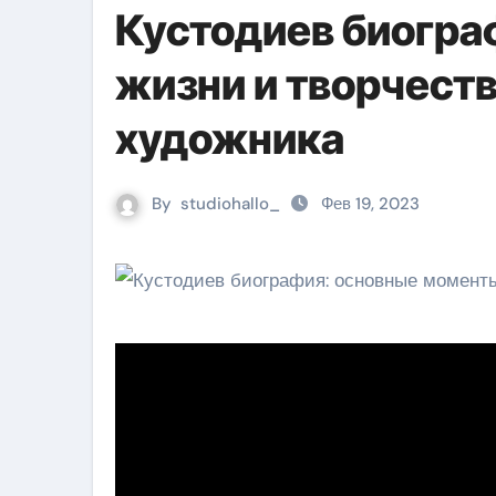
Кустодиев биогр
жизни и творчеств
художника
By
studiohallo_
Фев 19, 2023