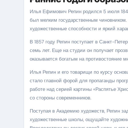
Илья Ефимович Репин родился 5 июля 1844 
был мелким государственным чиновником.
художественные способности и яркий харак
В 1857 году Репин поступает в Санкт-Пете
семь лет. Еще на студии он получает проз
оказывается богатым на противостояние мн
Илья Репин и его товарищи по курсу осно
стало главной форой для пропаганды прогр
работе над серией картины «Распятье Хрис
со стороны современников.
Поступая в Академию художеств, Репин зад
художественные школы, ощущайте художнико
Впоследствии он достиг своей цели, и ег