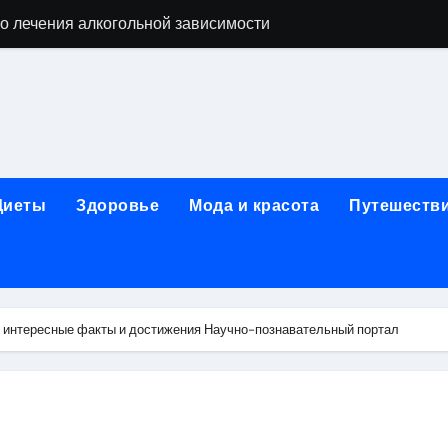
о лечения алкогольной зависимости
дов для бани из сэндвич-труб и комплектующих
ежности для маникюра, педикюра, дизайна ногтей, депил
естирования программного обеспечения
ческой огнезащитной изоляции для промышленных объекто
Диеты
Здоровье
Мода и красота
Путешеств
стика, лечение и эстетические процедуры
ей и Таджикистаном: варианты билетов и требования к до
арт за 5 минут без верификации и без участия банков с п
 интересные факты и достижения Научно-познавательный портал
я к консультации, методы обследования и ход приема
альные изменения в полости рта при смене прикуса