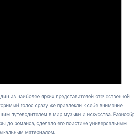
один из наиболее ярких представителей отечественной
торимый голос сразу же привлекли к себе внимание
ящим путеводителем в мир музыки и искусства. Разнооб
еры до романса, сделало его поистине универсальным
зыкальным материалом.