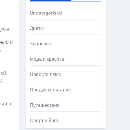
Uncategorised
е
Диеты
уры.
ный и
Здоровье
и
Мода и красота
ей.
Новости плюс
й
Продукты питания
ния в
Путешествия
Спорт и йога