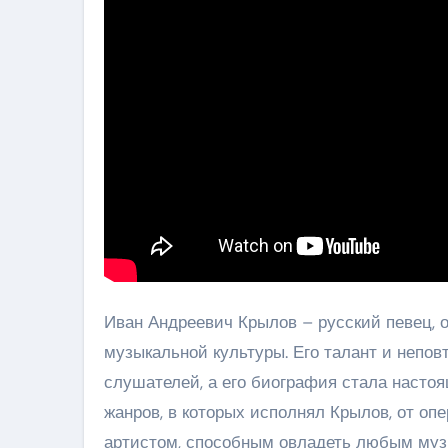
Иван Андреевич Крылов – русский певец, 
музыкальной культуры. Его талант и непов
слушателей, а его биография стала насто
жанров, в которых исполнял Крылов, от оп
артистом, способным овладеть любым му