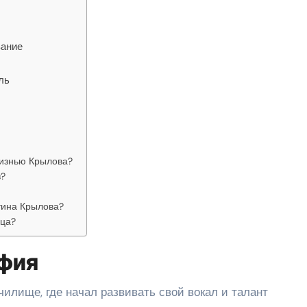
вание
ль
жизнью Крылова?
в?
тина Крылова?
вца?
афия
илище, где начал развивать свой вокал и талант