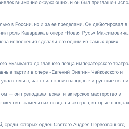
привлек внимание окружающих, и он был приглашен испо
лько в России, но и за ее пределами. Он дебютировал в
лнил роль Кавардака в опере «Новая Русь» Максимовича.
ера исполнения сделали его одним из самых ярких
го музыканта до главного певца императорского театра
авные партии в опере «Евгений Онегин» Чайковского и
тупал сольно, часто исполняя народные и русские песни
гом — он преподавал вокал и актерское мастерство в
ножество знаменитых певцов и актеров, которые продол
, среди которых орден Святого Андрея Первозванного,