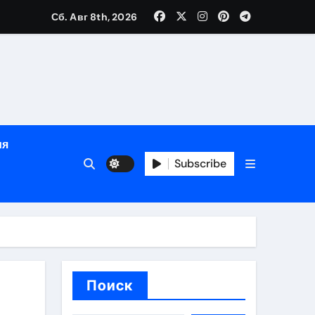
Сб. Авг 8th, 2026
яции и наращивания ресниц
в
ия
Subscribe
кументам
ополнением в криптовалюте
Поиск