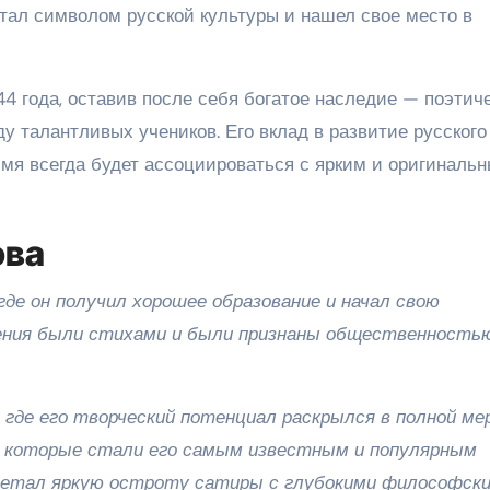
тал символом русской культуры и нашел свое место в
4 года, оставив после себя богатое наследие — поэтич
у талантливых учеников. Его вклад в развитие русского
имя всегда будет ассоциироваться с ярким и оригиналь
ова
де он получил хорошее образование и начал свою
нения были стихами и были признаны общественность
 где его творческий потенциал раскрылся в полной мер
, которые стали его самым известным и популярным
очетал яркую остроту сатиры с глубокими философск