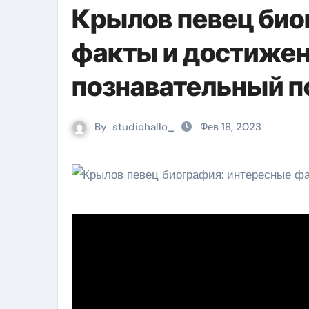
Крылов певец био
факты и достижен
познавательный п
By
studiohallo_
Фев 18, 2023