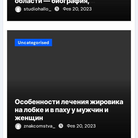
области — биография,
достижения и вклад в развитие
studiohallo_
Фев 20, 2023
региона
Uncategorised
Особенности лечения жировика
на лобке и в паху у мужчин и
женщин
znakcomstva_
Фев 20, 2023