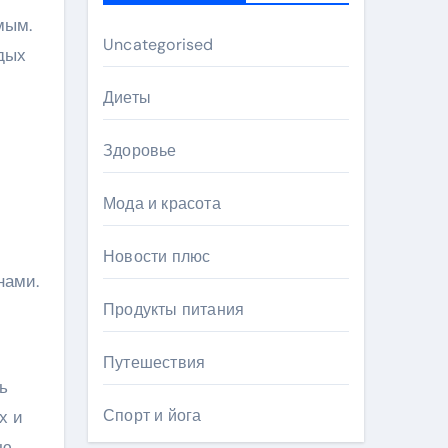
мым.
Uncategorised
дых
Диеты
Здоровье
Мода и красота
Новости плюс
нами.
Продукты питания
Путешествия
ь
Спорт и йога
х и
ую