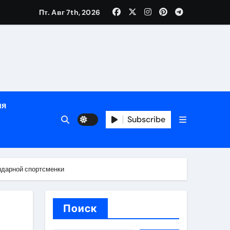
Пт. Авг 7th, 2026
яции и наращивания ресниц
в
ия
Subscribe
кументам
ополнением в криптовалюте
ндарной спортсменки
Поиск