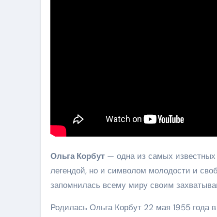
Ольга Корбут
— одна из самых известных г
легендой, но и символом молодости и сво
запомнилась всему миру своим захватыв
Родилась Ольга Корбут 22 мая 1955 года в