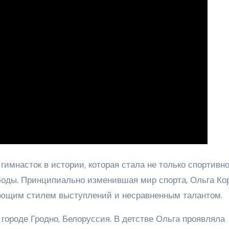
имнасток в истории, которая стала не только спортивн
боды. Принципиально изменившая мир спорта, Ольга Ко
ающим стилем выступлений и несравненным талантом.
 городе Гродно, Белоруссия. В детстве Ольга проявляла