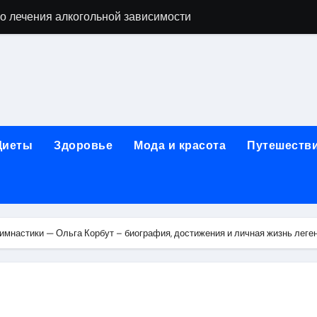
о лечения алкогольной зависимости
дов для бани из сэндвич-труб и комплектующих
ежности для маникюра, педикюра, дизайна ногтей, депил
естирования программного обеспечения
ческой огнезащитной изоляции для промышленных объекто
Диеты
Здоровье
Мода и красота
Путешеств
стика, лечение и эстетические процедуры
ей и Таджикистаном: варианты билетов и требования к до
арт за 5 минут без верификации и без участия банков с п
имнастики — Ольга Корбут – биография, достижения и личная жизнь леге
я к консультации, методы обследования и ход приема
альные изменения в полости рта при смене прикуса