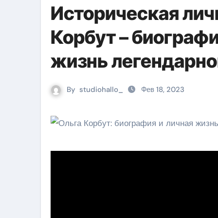
Историческая лич
Корбут – биографи
жизнь легендарно
By
studiohallo_
Фев 18, 2023