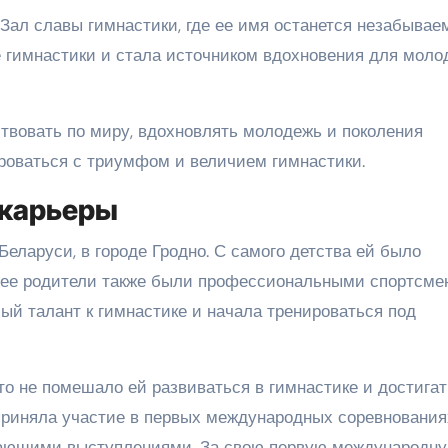
 Зал славы гимнастики, где ее имя останется незабывае
е гимнастики и стала источником вдохновения для моло
твовать по миру, вдохновлять молодежь и поколения
ироваться с триумфом и величием гимнастики.
 карьеры
Беларуси, в городе Гродно. С самого детства ей было
ак ее родители также были профессиональными спортсме
ый талант к гимнастике и начала тренироваться под
то не помешало ей развиваться в гимнастике и достигат
 приняла участие в первых международных соревнования
сающими выступлениями. За свою первую международн