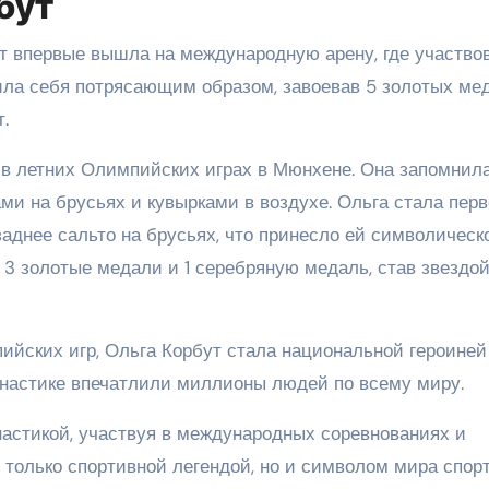
бут
рбут впервые вышла на международную арену, где участво
ла себя потрясающим образом, завоевав 5 золотых мед
.
е в летних Олимпийских играх в Мюнхене. Она запомнил
 на брусьях и кувырками в воздухе. Ольга стала пер
заднее сальто на брусьях, что принесло ей символическ
 3 золотые медали и 1 серебряную медаль, став звездо
йских игр, Ольга Корбут стала национальной героиней
имнастике впечатлили миллионы людей по всему миру.
астикой, участвуя в международных соревнованиях и
 только спортивной легендой, но и символом мира спорт