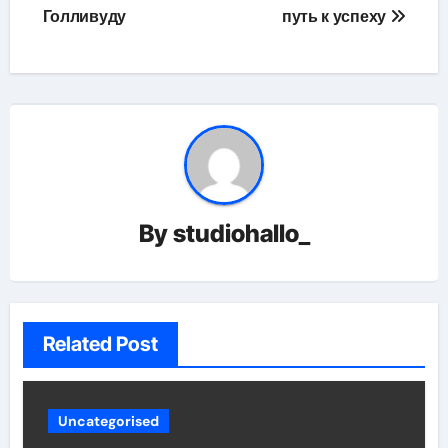
Голливуду
путь к успеху
By
studiohallo_
Related Post
Uncategorised