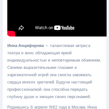
Инна Анциферова
— талантливая актриса
театра и кино, обладающая яркой
индивидуальностью и неповторимым обаянием.
Своими выразительными глазами и
харизматичной игрой она смогла завоевать
сердца многих зрителей. Будучи настоящей
профессионалкой, она способна передать
глубину души и эмоции своих персонажей.
Родившись 6 апреля 1982 года в Москве, Инна