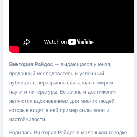
Виктория Райдос
— выдающаяся ученая,
преданный исследователь и успешный
публицист, неразрывно связанная с миром
науки и литературы. Ее жизнь и достижения
являются вдохновением для многих людей,
которые видят в ней пример силы воли и
настойчивости.
Родилась Виктория Райдос в маленьком городке