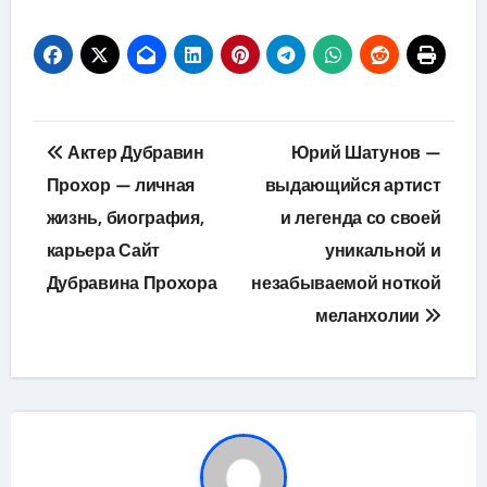
Навигация
Актер Дубравин
Юрий Шатунов —
по
Прохор — личная
выдающийся артист
жизнь, биография,
и легенда со своей
записям
карьера Сайт
уникальной и
Дубравина Прохора
незабываемой ноткой
меланхолии