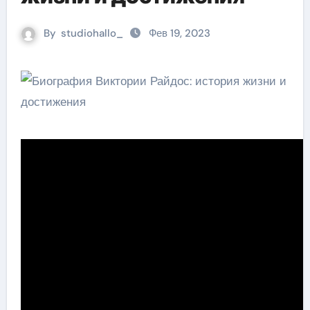
By
studiohallo_
Фев 19, 2023