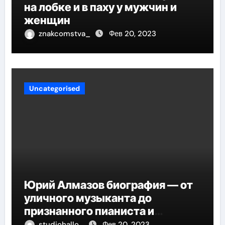
на лобке и в паху у мужчин и
женщин
znakcomstva_
Фев 20, 2023
Uncategorised
Юрий Алмазов биография — от
уличного музыканта до
признанного пианиста и
композитора
studiohallo_
Фев 20, 2023