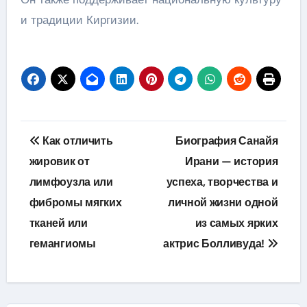
и традиции Киргизии.
Навигация
Как отличить
Биография Санайя
по
жировик от
Ирани — история
лимфоузла или
успеха, творчества и
записям
фибромы мягких
личной жизни одной
тканей или
из самых ярких
гемангиомы
актрис Болливуда!