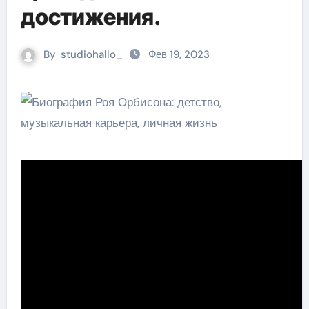
достижения.
By
studiohallo_
Фев 19, 2023