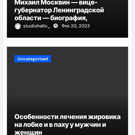
Михаил Москвин — вице-
губернатор Ленинградской
области — биография,
достижения и вклад в развитие
studiohallo_
Фев 20, 2023
региона
Uncategorised
Особенности лечения жировика
на лобке и в паху у мужчин и
женщин