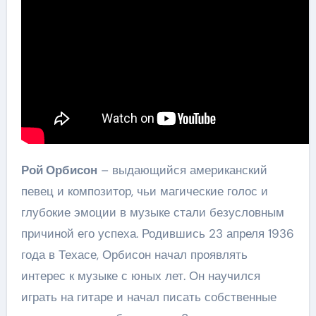
Рой Орбисон
– выдающийся американский
певец и композитор, чьи магические голос и
глубокие эмоции в музыке стали безусловным
причиной его успеха. Родившись 23 апреля 1936
года в Техасе, Орбисон начал проявлять
интерес к музыке с юных лет. Он научился
играть на гитаре и начал писать собственные