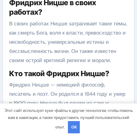
Фридрих Ницше в своих
работах?
В своих работах Ницше затрагивает такие темы,
как смерть Бога, воля к власти, превосходство и
несвободность, универсальные истины и
бессмысленность жизни. Он также известен
своим острой критикой религии и морали.
Кто такой Фридрих Ницше?
Фридрих Ницше — немецкий философ,
писатель и поэт. Он родился в 1844 году и умер
в 1900 году. Ницше был одним из самых
Этот сайт использует куки-файлы и другие технологии, чтобы помочь
влиятельных мыслителей своего времени и
вам в навигации, а также предоставить лучший пользовательский
оказал огромное влияние на философию,
опыт.
OK
литературу и культуру в целом.