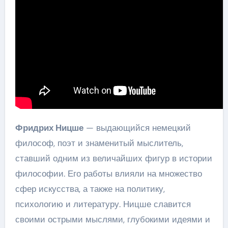
Фридрих Ницше
— выдающийся немецкий
философ, поэт и знаменитый мыслитель,
ставший одним из величайших фигур в истории
философии. Его работы влияли на множество
сфер искусства, а также на политику,
психологию и литературу. Ницше славится
своими острыми мыслями, глубокими идеями и