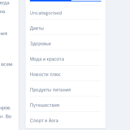
егда
на
Uncategorised
Диеты
ния
Здоровье
Мода и красота
о всем
Новости плюс
Продукты питания
Путешествия
нров.
». Во
Спорт и йога