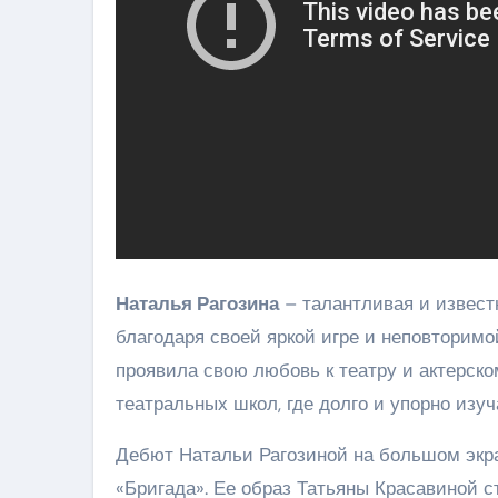
Наталья Рагозина
– талантливая и известн
благодаря своей яркой игре и неповторимой
проявила свою любовь к театру и актерско
театральных школ, где долго и упорно изуч
Дебют Натальи Рагозиной на большом экран
«Бригада». Ее образ Татьяны Красавиной 