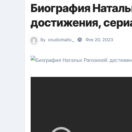
Биография Наталь
достижения, сери
By
studiohallo_
Фев 20, 2023