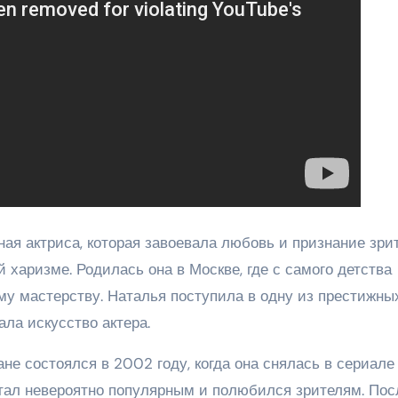
ая актриса, которая завоевала любовь и признание зри
 харизме. Родилась она в Москве, где с самого детства
му мастерству. Наталья поступила в одну из престижны
ала искусство актера.
е состоялся в 2002 году, когда она снялась в сериале
стал невероятно популярным и полюбился зрителям. Пос