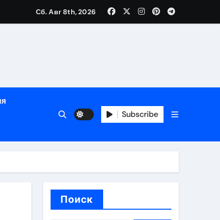
Сб. Авг 8th, 2026
яции и наращивания ресниц
в
ия
Subscribe
кументам
ополнением в криптовалюте
Поиск