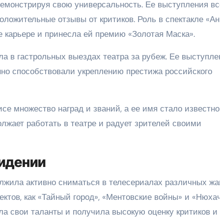
демонстрируя свою универсальность. Ее выступления вс
оложительные отзывы от критиков. Роль в спектакле «Ан
е карьере и принесла ей премию «Золотая Маска».
ла в гастрольных выездах театра за рубеж. Ее выступле
но способствовали укреплению престижа российского
исе множество наград и званий, а ее имя стало известн
лжает работать в театре и радует зрителей своими
видении
лжила активно сниматься в телесериалах различных жа
ктов, как «Тайный город», «Ментовские войны» и «Нюхач
ла свои таланты и получила высокую оценку критиков и