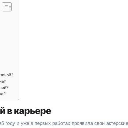
озиной?
на?
иной?
на?
й в карьере
05 году и уже в первых работах проявила свои актерски