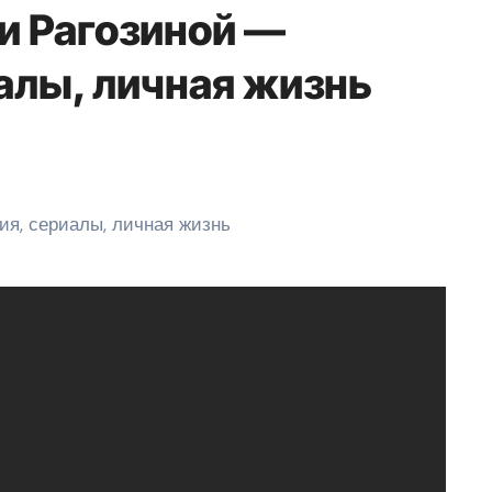
и Рагозиной —
алы, личная жизнь