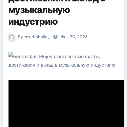
музыкальную
индустрию
By
studiohallo_
Фев 20, 2023