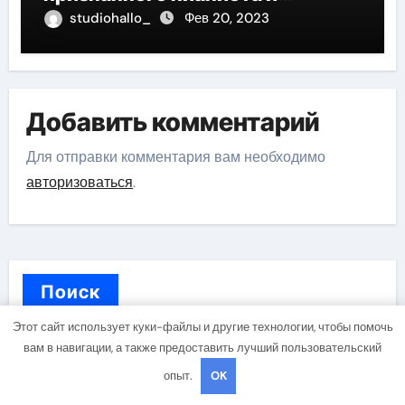
композитора
studiohallo_
Фев 20, 2023
Добавить комментарий
Для отправки комментария вам необходимо
авторизоваться
.
Поиск
Этот сайт использует куки-файлы и другие технологии, чтобы помочь
вам в навигации, а также предоставить лучший пользовательский
Поиск
опыт.
OK