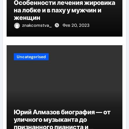
Особенности лечения жировика
на лобке и в паху у мужчин и
женщин
znakcomstva_
Фев 20, 2023
Uncategorised
Юрий Алмазов биография — от
уличного музыканта до
признанного пианиста и