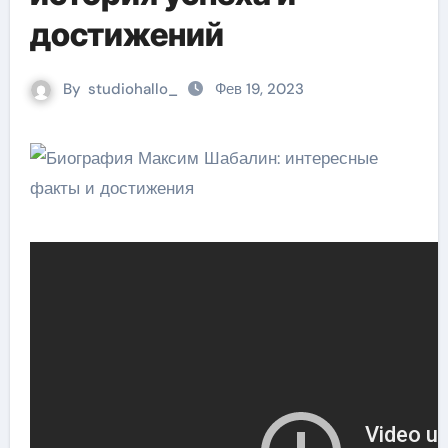
достижений
By
studiohallo_
Фев 19, 2023