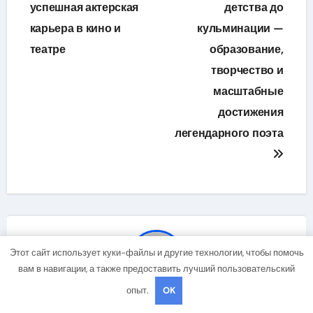
успешная актерская
детства до
записям
карьера в кино и
кульминации —
театре
образование,
творчество и
масштабные
достижения
легендарного поэта
Этот сайт использует куки-файлы и другие технологии, чтобы помочь
вам в навигации, а также предоставить лучший пользовательский
опыт.
OK
By
studiohallo_