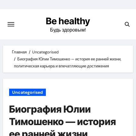
Skip
to
Be healthy
content
Будь здоровым!
Главная
Uncategorised
Биография Юлии Тимошенко — история ее ранней жизни,
политическая карьера и впечатляющие достижения
Uncategorised
Биография Юлии
Тимошенко — история
ее ранней жизни,