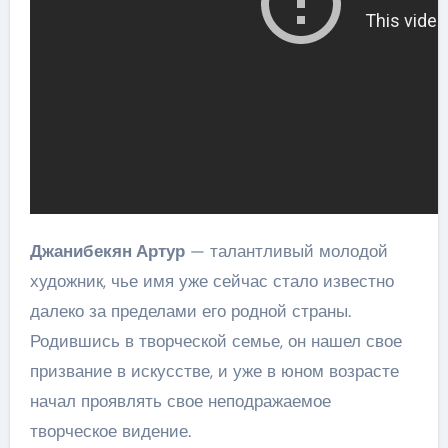
Джанибекян Артур
— талантливый молодой
художник, чье имя уже сейчас стало известно
далеко за пределами его родной страны.
Родившись в творческой семье, он нашел свое
призвание в искусстве, и уже в юном возрасте
начал проявлять свое неподражаемое
творческое видение.