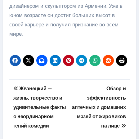
дизайнером и скульптором из Армении. Уже в
юном возрасте он достиг больших высот в
своей карьере и получил признание во всем
мире.
Навигация
Жванецкий —
Обзор и
по
жизнь, творчество и
эффективность
удивительные факты
аптечных и домашних
записям
о неординарном
мазей от жировиков
гений комедии
на лице