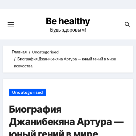
Skip
to
Be healthy
content
Будь здоровым!
Главная
Uncategorised
Биография Джанибекяна Артура — юный гений в мире
искусства
Uncategorised
Биография
Джанибекяна Артура —
юный гений в мире