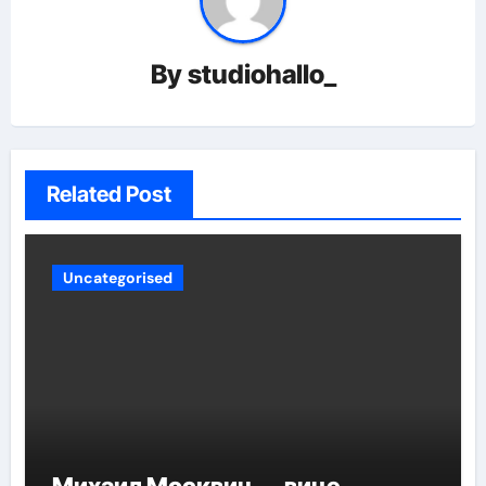
By
studiohallo_
Related Post
Uncategorised