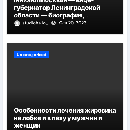
Михаил Москвин — вице-
губернатор Ленинградской
области — биография,
достижения и вклад в развитие
studiohallo_
Фев 20, 2023
региона
Uncategorised
Особенности лечения жировика
на лобке и в паху у мужчин и
женщин