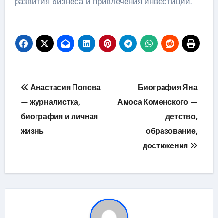
развития бизнеса и привлечения инвестиций.
Навигация
Анастасия Попова
Биография Яна
по
— журналистка,
Амоса Коменского —
биография и личная
детство,
записям
жизнь
образование,
достижения