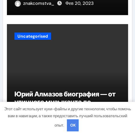
znakcomstva_
Фев 20, 2023
Uncategorised
Юрий Алмазов биография — от
уличного музыканта до
признанного пианиста и
Этот сайт использует куки-файлы и другие технологии, чтобы помочь
вам в навигации, а также предоставить лучший пользовательский
композитора
studiohallo_
Фев 20, 2023
опыт.
OK