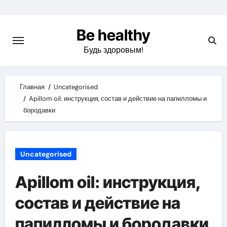
Skip
to
Be healthy
content
Будь здоровым!
Главная
Uncategorised
Apillom oil: инструкция, состав и действие на папилломы и
бородавки
Uncategorised
Apillom oil: инструкция,
состав и действие на
папилломы и бородавки