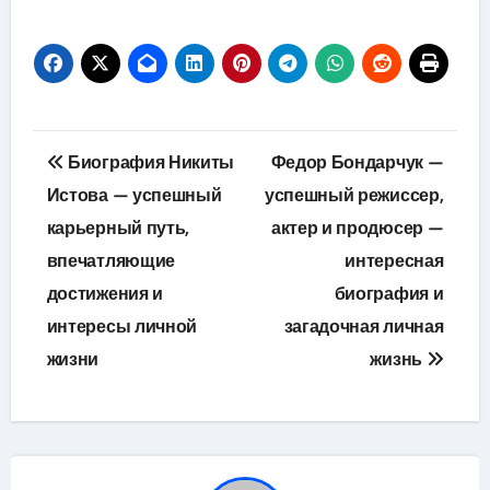
Навигация
Биография Никиты
Федор Бондарчук —
по
Истова — успешный
успешный режиссер,
карьерный путь,
актер и продюсер —
записям
впечатляющие
интересная
достижения и
биография и
интересы личной
загадочная личная
жизни
жизнь