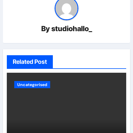
By
studiohallo_
Related Post
Uncategorised