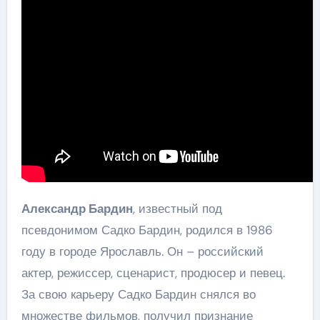
Александр Бардин
, известный под
псевдонимом Садко Бардин, родился в 1986
году в городе Ярославль. Он – российский
актер, режиссер, сценарист, продюсер и певец.
За свою карьеру Садко Бардин снялся во
множестве фильмов, получил признание