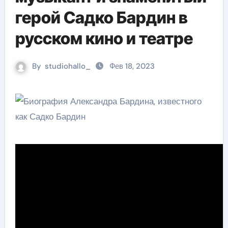
герой Садко Бардин в
русском кино и театре
By
studiohallo_
Фев 18, 2023