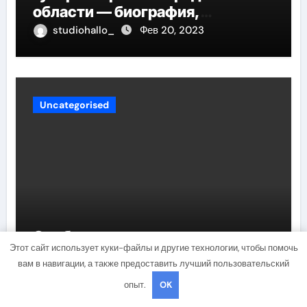
области — биография,
достижения и вклад в развитие
studiohallo_
Фев 20, 2023
региона
Uncategorised
Особенности лечения жировика
Этот сайт использует куки-файлы и другие технологии, чтобы помочь
на лобке и в паху у мужчин и
вам в навигации, а также предоставить лучший пользовательский
женщин
опыт.
OK
znakcomstva_
Фев 20, 2023