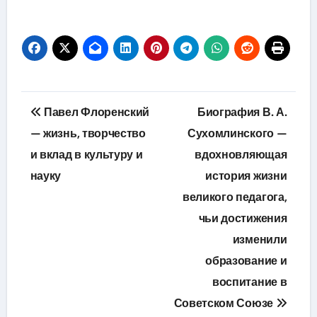
Навигация
Павел Флоренский
Биография В. А.
по
— жизнь, творчество
Сухомлинского —
и вклад в культуру и
вдохновляющая
записям
науку
история жизни
великого педагога,
чьи достижения
изменили
образование и
воспитание в
Советском Союзе