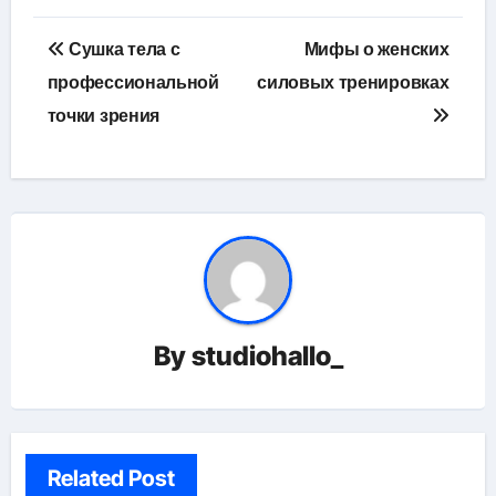
Навигация
Сушка тела с
Мифы о женских
по
профессиональной
силовых тренировках
точки зрения
записям
By
studiohallo_
Related Post