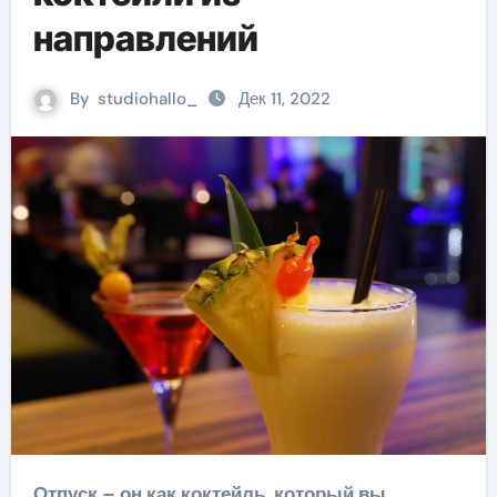
направлений
By
studiohallo_
Дек 11, 2022
Отпуск – он как коктейль, который вы