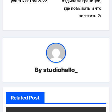
успеть летом 2022
отдыха за границей,
где побывать и что
посетить
By
studiohallo_
Related Post