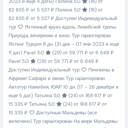
2023 и ещё 4 даты)
Полина 5.0
(16)
от
82 655 ₽
от 5 537 ₽
Полина 5.0
(16)
от
82 655 ₽
от 5 537 ₽
Доступен Индивидуальный
тур
Яхтенный круиз вдоль Ликийской тропы.
Природа, вечеринки и вино. Тур гарантирован
Яхтинг Турция
8 дн.
(31 дек – 07 янв 2023 и ещё
11 дат)
Pavel 5.0
(29)
от 59 771 ₽
от 6 649 ₽
Pavel 5.0
(29)
от 59 771 ₽
от 6 649 ₽
Доступен Индивидуальный тур
Пингвины в
Африке! Сафари и океан Тур гарантирован
Автотур Намибия, ЮАР
10 дн.
(17 – 26 декабря и
ещё 5 дат)
Татьяна 5.0
(24)
от 168 617 ₽
от
15 335 ₽
Татьяна 5.0
(24)
от 168 617 ₽
от
15 335 ₽
Доступные Мальдивы (все
включено) Тур гарантирован На море Мальдивы