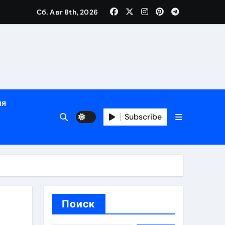
Сб. Авг 8th, 2026
яции и наращивания ресниц
в
ия
Subscribe
кументам
ополнением в криптовалюте
Поиск