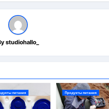
By
studiohallo_
одукты питания
Продукты питания