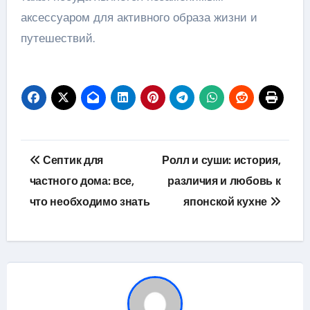
аксессуаром для активного образа жизни и
путешествий.
Навигация
Септик для
Ролл и суши: история,
по
частного дома: все,
различия и любовь к
что необходимо знать
японской кухне
записям